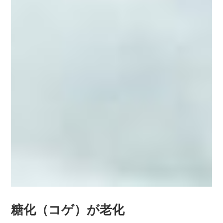
糖化（コゲ）が老化