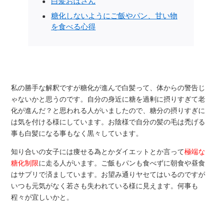
白髪おばさん
糖化しないようにご飯やパン、甘い物
を食べる心得
私の勝手な解釈ですが糖化が進んで白髪って、体からの警告じ
ゃないかと思うのです。自分の身近に糖を過剰に摂りすぎて老
化が進んだ？と思われる人がいましたので、糖分の摂りすぎに
は気を付ける様にしています。お陰様で自分の髪の毛は禿げる
事も白髪になる事もなく黒々しています。
知り合いの女子には痩せる為とかダイエットとか言って
極端な
糖化制限
に走る人がいます。ご飯もパンも食べずに朝食や昼食
はサプリで済ましています。お望み通りヤセてはいるのですが
いつも元気がなく若さも失われている様に見えます。何事も
程々が宜しいかと。