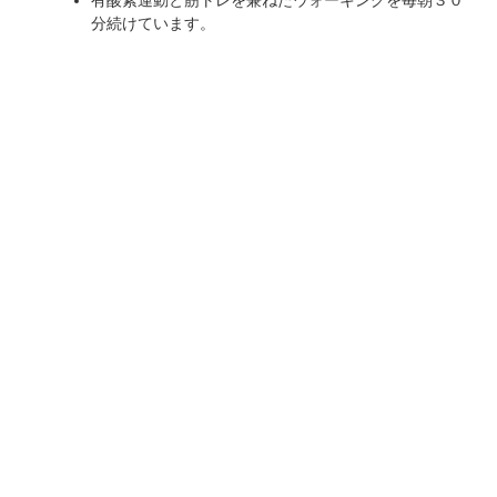
有酸素運動と筋トレを兼ねたウォーキングを毎朝３０
分続けています。
>>理想的なウォーキングはこちら
豚肉のガーリック添え炒め等 ビタミンB1豊富な料理
を食べて口臭エチケットを守っています。