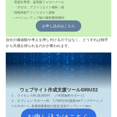
・受講生専用、超実践フォローメール
・「才ゼロ」アフィリエイト権利（仮
・情報商材アフィリエイト講座
・バージョンアップ版の無料獲得権利
お申し込みはこちら
自分の価値観や考えを押し付けるのではなく、どうすれば相手
から共感を得られるのかが養われます。
ウェブサイト作成支援ツールSIRIUS2
１．ライセンス料 28,800円 （1年間無料サポート)
２．オプション サポート料 7,700円/年(最新Verアップデート,メ
ールサポート, 各種画像素材の提供,追加テンプレートetc）