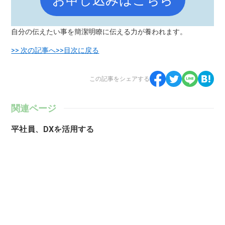
お申し込みはこちら
自分の伝えたい事を簡潔明瞭に伝える力が養われます。
>> 次の記事へ
>>目次に戻る
この記事をシェアする
関連ページ
平社員、DXを活用する
好きな仕事、やりがいある仕事、生涯携わりたい仕事に就くために何
をリスキリングすきか。
絵画史エピソード
自分が本当にやりたい事で食べていけた人達を画家に学ぶ
才ゼロはDX時代のリスキングにお薦め
才ゼロを実践した経験者だからこそ語れるレビュー