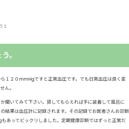
う１
ょう。
ら１２０mmHgですと正常血圧です。でも日常血圧は良く変
ません。
るか聞いてみて下さい。貸してもらえれば手に装着して風呂に
その結果は血圧計に記録されます。その記録でお医者さんお診
gもあってビックリしました。
定期健康診断ではずっと正常だ