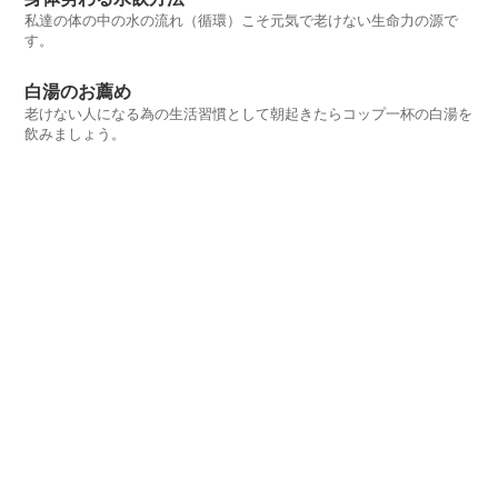
私達の体の中の水の流れ（循環）こそ元気で老けない生命力の源で
す。
白湯のお薦め
老けない人になる為の生活習慣として朝起きたらコップ一杯の白湯を
飲みましょう。
良い汗をかこう
普段から良い汗をかいて汗腺を鍛えましょう
水道水を気持ちよく飲む
水道水は美味しく飲めます。気持ちよく飲めないと水分不足になりま
す。
美味しい天然水の魅力をレポート
「水が美味しい」と感じられる天然水の魅力をレポートしました。
メニュー
自己紹介