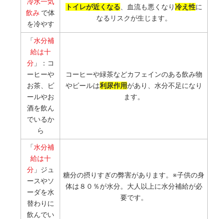
冷水一気
トイレが近くなる
、血流も悪くなり
冷え性
に
飲み
で体
なるリスクが生じます。
を冷やす
「
水分補
給は十
分
」：コ
ーヒーや
コーヒーや緑茶などカフェインのある飲み物
お茶、ビ
やビールは
利尿作用
があり、水分不足になり
ールやお
ます。
酒を飲ん
でいるか
ら
「
水分補
給は十
分
」ジュ
糖分の摂りすぎの弊害があります。※子供の身
ースやソ
体は８０％が水分。大人以上に水分補給が必
ーダを水
要です。
替わりに
飲んでい