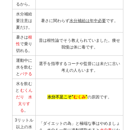
るから。
水分補給
要注意は
暑さに関わらず
水分補給は年中必要
です。
夏だけ。
暑さは
根
昔は根性論でそう教えられていました。痩せ
性
で乗り
我慢は体に毒です。
切れる。
運動中に
選手を指導するコーチや監督には未だに古い
水を飲む
考えの人もいます。
と
バテる
水を飲む
と
むくん
だり 水
水分不足こそ”
むくみ
”
の原因です。
太りす
る
。
3リットル
「ダイエットの為」と極端な事はやめましょ
以上の水
う。水分を一気に過剰摂取すると
水中毒
にな