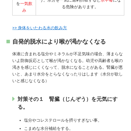
を
一気飲
る危険があります。
み
>> 身体をいたわる水の飲み方
自発的脱水により喉が渇かなくなる
体液に含まれる塩分やミネラルが不足気味の場合、薄まらな
いよ防御反応として喉が渇かなくなる。幼児や高齢者も喉の
渇きを感じにくくなって、脱水になることがある。腎臓が悪
いと、あまり水分をとらなくなったりはします（水分が欲し
いと感じなくなる）
対策その１ 腎臓（じんぞう）を元気にす
る。
塩分やコレステロールを摂りすぎない事。
こまめな水分補給をする。