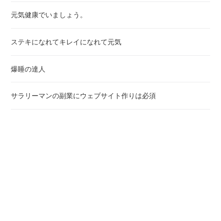
しまいます。そう言われて減塩、禁煙、禁酒などをやってみたり、汗
をかいて運動してみたりしても中々良くならないですよね。それで気
元気健康でいましょう。
が重くなったり心配になったり。してません？ シニアに限らず若い
人からそうい悩みを持つ人は少なからずいるそうです。血圧との正し
ステキになれてキレイになれて元気
い向き合い方信頼できる高血圧専門医は緊急性が高い場合を除いて医
薬や注射などを使わないでしょう。あなたの症状にもよりますが多く
の場合はこう言われるでしょう。「大切なのは高血圧を引き起こして
爆睡の達人
いる原因そのもの。その原因を見つけるのも解消できるのもあなた自
身。」先ずは自分で食生活を見直しましょう。減塩とかお酢に頼ろう
サラリーマンの副業にウェブサイト作りは必須
とする方も少なからずおられますが基本は”食で体を養う”という発想
です。>>私も月に一度は身体を癒していますので是非実践されてく
ださい。
好きな事で食べて行ける為にブランド力を鍛えよう
エンタメ スポーツで明るく元気に
元気が出る言葉を紹介します。
トップページ
検索結果