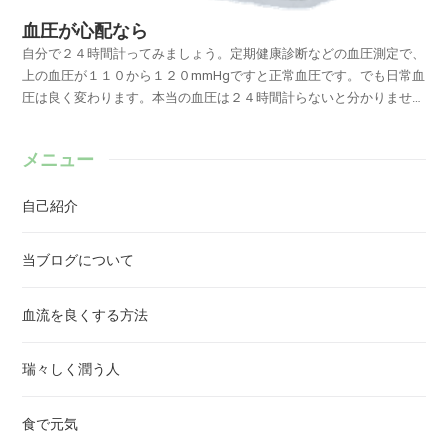
血圧が心配なら
自分で２４時間計ってみましょう。定期健康診断などの血圧測定で、
上の血圧が１１０から１２０mmHgですと正常血圧です。でも日常血
圧は良く変わります。本当の血圧は２４時間計らないと分かりませ
ん。診療所でなどで自動計測する血圧計を貸してもらえるか聞いてみ
て下さい。貸してもらえれば手に装着して風呂に入るとき以外、寝て
メニュー
いる間も計測してみましょう。その結果は血圧計に記録されます。そ
の記録でお医者さんお診断を受ける事が出来ます。私の場合、最大２
自己紹介
００mmHgもあってビックリしました。定期健康診断ではずっと正常
だったのに、どうもおかしいとおもっていたらやっぱり。高血圧専門
医高血圧専門医を訪ねましょう。かかりつけ医とかその辺のお医者さ
当ブログについて
んではなく。高血圧専門医さんはどこにいるのでしょう？外科や内
科、眼科等であれば看板を掲げているのですが。日本の医療制度では
血流を良くする方法
高血圧専門医の看板を掲げる事が認められていないのだそうです。で
すから最寄りの高血圧専門医を探すには日本高血圧学会のホームペー
ジを確認するのが良いでしょう。或いは主治医に紹介してもらいまし
瑞々しく潤う人
ょう。>> 高血圧専門医はここにいる血圧が高いからと言って高血
圧だからといって痛みや苦しいとかはありません。それでもほおって
食で元気
おけば血管が弾力性を失って切れやすくなったり詰まりやすくなって