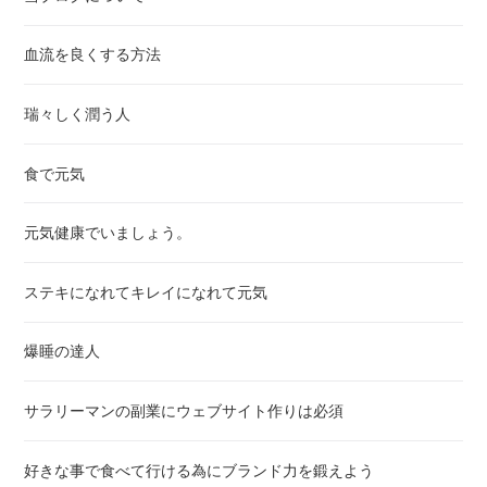
所が分からない様にカップ並べて専門家ではない子供からお年寄りま
で”利き水”させたとして 一体どれだけの人が見分けられるでしょう
血流を良くする方法
か？そもそも水は無色透明無味無臭、舌の肥えた人や専門家であれば
水の美味しさを味わう事ができますが、一般の人には難しいでしょ
う。水の魅力を感じる旅に出かけませんか？実は私も 美味しい水と
瑞々しく潤う人
そうでない水の違いがちゃんと分かっていませんでした。でもある日
知りました。「日本は世界有数の天然水の宝庫。中でも富士山の麓で
食で元気
湧き出る天然水は国際的権威ある食審査機関 「モンドセレクショ
ン」が世界でも有数の美味しい水 と認めた」という事を。私は水の
魅力を感じる旅に出かけました。行ったところは他でもない子供の頃
元気健康でいましょう。
から何度も訪れた富士山と麓周辺の湧泉地です。でも”水の魅力”とい
う視点で出かけるとそこには驚くべき発見がありました。 富士山は
ステキになれてキレイになれて元気
地下水源を生み出す巨大装置富士山は涼しくなれば積雪に覆われ夏に
なれば雪解けします。雪解け水は ゆっくりと富士山の玄武岩層に浸
透し、地下約200mの玄武岩地層に染み込み、長い年月を経てじっく
爆睡の達人
りろ過されますがこの時にミネラルを含んで 清らかな流水となり地
下水脈へと蓄えられます。またpHも弱アルカリ性になります。その
サラリーマンの副業にウェブサイト作りは必須
量は 琵琶湖の水量にも匹敵するとか。地下水脈は清らかな清流にな
りますが流れによって酸素が溶け込みます。酸素が溶け込んだ水は口
当たりがよく 有機物を分解しよりきれいな水へと洗練されます。富
好きな事で食べて行ける為にブランド力を鍛えよう