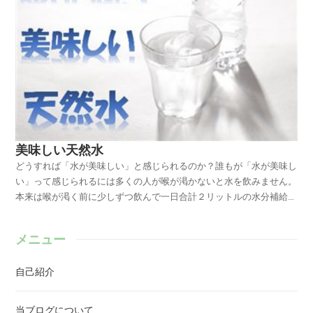
美味しい天然水
どうすれば「水が美味しい」と感じられるのか？誰もが「水が美味し
い」って感じられるには多くの人が喉が渇かないと水を飲みません。
本来は喉が渇く前に少しずつ飲んで一日合計２リットルの水分補給を
すべきなのに。水分補給は大切と言われても子供の多くが水よりもジ
ュースやコーラ、大人の多くが水よりもお茶やコーヒー、ビールにお
メニュー
酒を選んでしまいます。身体を瑞々しく潤す為には糖分や利尿作用成
分など余計な物を含まない”ただの水”あるいは”白湯（80度C～50度C
自己紹介
位のお湯）”を飲む方望ましいのですが。誰もが「水が美味しい」っ
て感じられる様にとこの記事を送ります。そもそも水は無色透明無味
無臭”ブランド名水の天然水”と”水道水を煮沸して冷ました水”とを出
当ブログについて