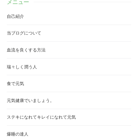
メニュー
慢性的に高くなってしまいます。血糖値が慢性的に高くても痛くも苦
しくもありません。それでも長い間ほおっておくと、いろんな臓器や
自己紹介
血管がダメージを受けます。何故、普通の医者ではなく専門医？健康
診断で心配な値が見られたらできるだけ早く糖尿病専門医を訪ねて受
診しましょう。糖尿病の専門医さんはどこにいるのでしょう？外科や
当ブログについて
内科、眼科等であれば看板を掲げているのですが。日本の医療制度で
は糖尿病専門医の看板を掲げる事が認められていないのだそうです。
血流を良くする方法
ですから最寄りの専門医を探すには>>日本糖尿病学会のウェブサイ
トで探しましょう。或いはかかりつけの主治医に紹介してもらいまし
ょう。緊急の場合を除いて”薬や注射による治療”ではなく専門医食事
瑞々しく潤う人
と運動を見直しましょう。そう言ってくれるお医者様であれば信頼で
きます。糖尿病専門医でないお医者様ですと”生活習慣の見直し”など
食で元気
医療じゃないと考えたり、お医者様自身が不健康な生活を送っていて
糖尿病予備軍だったりするなんて事もあったりします。日本経済新聞
に掲載されていたエピソードです。癌治療で有名な某医学博士は超多
元気健康でいましょう。
忙、生活習慣が乱れていて重い糖尿病にかかってしまいます。ところ
が本人は当時の糖尿病治療で主流だった”薬や注射による治療”を受け
ステキになれてキレイになれて元気
入れず、食生活を正し、規則正しく運動する事で克服されました。無
理なダイエットやキツイ運動ではなく身体を養う発想で 食事と運動
を見直せと言われれば無理なダイエットやカロリー制限とか走ったり
爆睡の達人