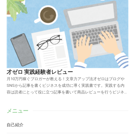
才ゼロ 実践経験者レビュー
月10万円稼ぐブロガーが教える！文章力アップ法才ゼロはブログや
SNSから記事を書くビジネスを成功に導く実践書です。実践する内
容は読者にとって役に立つ記事を書いて商品レビューを行うビジネス
（いわゆるアフィリエイト）です。実践者だからこそ語れる才ゼロを
すすめしたい人とは私が才ゼロの実践をおすすめしたい人はこんな志
メニュー
がある人です。強くなりたい、成長したい。お勤め先で必要とされる
人材、求められる人材になりたい。好きな事、得意な事、やりがいを
自己紹介
感じる事で起業し成功する力を養いたい。今やらなければならない目
の前の事を精一杯やり遂げたい。自分が納得できる価値を創造する為