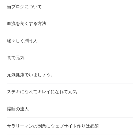
に多くの賛同や協力を得たい。誰かの役に立てる人になりたい、多く
当ブログについて
から感謝される人になりたい。会社を辞めたい、楽して稼ぎたい、手
っ取り早く稼ぎたいと言う人には敢えておすすめしません。世の中に
血流を良くする方法
は 何か上手い事をやって楽して稼げてしまうという事はあります。
でもそれを良い事に遊んで暮らすだけの人生を送っていればそのうち
必ず前と同じやり方では稼げなくなる、ライバルに稼ぎを奪われてし
瑞々しく潤う人
まう、そんな目に必ず会います。（(´д`ι) 体験談より）私の才ゼロ
実践体験私の経緯概略私は会社勤めをしながら才ゼロを実践しブログ
食で元気
やSNSで記事書きをするサイドビジネス（副業）に取り組んでいま
した。サイドビジネスの稼ぎで旅行や宿泊、食事。趣味で欲しい物を
買い集める等にかかる費用を賄えましたがそれについては敢えて語る
元気健康でいましょう。
つもりはありません。私がここで主張したい事それは・・・・才ゼロ
を実践できたことは、私にとっては大いなるリスキング（学び治し）
ステキになれてキレイになれて元気
でした。会社ではリスキリングで培った説明力やプレゼン力を買われ
誰がやっても解決困難な難題の解消を取りまとめる事ができました。
但し、残念ながら時代の変化の影響でその会社での勤めには見切りを
爆睡の達人
つけざるを得ませんでした。サイドビジネスの稼ぎもあり、独立して
以前からやりたかった和風モダンアート作品の制作＆販売ビジネスに
サラリーマンの副業にウェブサイト作りは必須
一人で取り組む事にしました。最初の内は独り善がりの作品となって
しまいビジネス的に成立しませんでしたがリスキリングで培ったマー