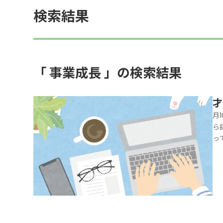
検索結果
「 事業成長 」の検索結果
才
月
ら
っ
リ
が
い
い
た
納
て