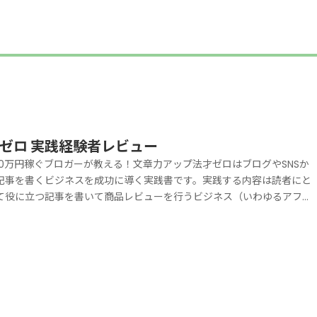
ゼロ 実践経験者レビュー
10万円稼ぐブロガーが教える！文章力アップ法才ゼロはブログやSNSか
記事を書くビジネスを成功に導く実践書です。実践する内容は読者にと
て役に立つ記事を書いて商品レビューを行うビジネス（いわゆるアフィ
エイト）です。実践者だからこそ語れる才ゼロをすすめしたい人とは私
才ゼロの実践をおすすめしたい人はこんな志がある人です。強くなりた
、成長したい。お勤め先で必要とされる人材、求められる人材になりた
。好きな事、得意な事、やりがいを感じる事で起業し成功する力を養い
い。今やらなければならない目の前の事を精一杯やり遂げたい。自分が
得できる価値を創造する為に多くの賛同や協力を得たい。誰かの役に立
る人になりたい、多くから感謝される人になりたい。会社を辞めたい、