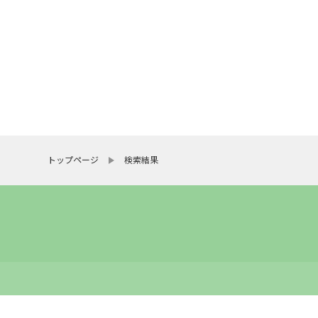
楽
せ
あ
の
し
践
で
ビ
か
私
トップページ
検索結果
と
で
を
の
の
作
の
培
た