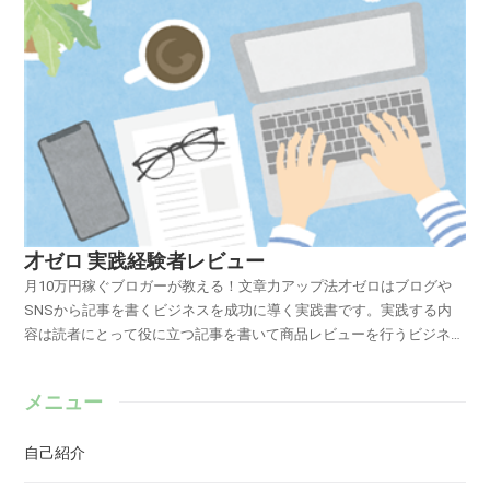
才ゼロ 実践経験者レビュー
月10万円稼ぐブロガーが教える！文章力アップ法才ゼロはブログや
SNSから記事を書くビジネスを成功に導く実践書です。実践する内
容は読者にとって役に立つ記事を書いて商品レビューを行うビジネス
（いわゆるアフィリエイト）です。実践者だからこそ語れる才ゼロを
すすめしたい人とは私が才ゼロの実践をおすすめしたい人はこんな志
メニュー
がある人です。強くなりたい、成長したい。お勤め先で必要とされる
人材、求められる人材になりたい。好きな事、得意な事、やりがいを
自己紹介
感じる事で起業し成功する力を養いたい。今やらなければならない目
の前の事を精一杯やり遂げたい。自分が納得できる価値を創造する為