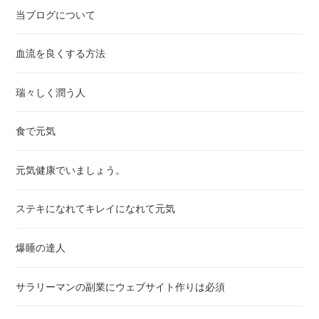
に多くの賛同や協力を得たい。誰かの役に立てる人になりたい、多く
当ブログについて
から感謝される人になりたい。会社を辞めたい、楽して稼ぎたい、手
っ取り早く稼ぎたいと言う人には敢えておすすめしません。世の中に
血流を良くする方法
は 何か上手い事をやって楽して稼げてしまうという事はあります。
でもそれを良い事に遊んで暮らすだけの人生を送っていればそのうち
必ず前と同じやり方では稼げなくなる、ライバルに稼ぎを奪われてし
瑞々しく潤う人
まう、そんな目に必ず会います。（(´д`ι) 体験談より）私の才ゼロ
実践体験私の経緯概略私は会社勤めをしながら才ゼロを実践しブログ
食で元気
やSNSで記事書きをするサイドビジネス（副業）に取り組んでいま
した。サイドビジネスの稼ぎで旅行や宿泊、食事。趣味で欲しい物を
買い集める等にかかる費用を賄えましたがそれについては敢えて語る
元気健康でいましょう。
つもりはありません。私がここで主張したい事それは・・・・才ゼロ
を実践できたことは、私にとっては大いなるリスキング（学び治し）
ステキになれてキレイになれて元気
でした。会社ではリスキリングで培った説明力やプレゼン力を買われ
誰がやっても解決困難な難題の解消を取りまとめる事ができました。
但し、残念ながら時代の変化の影響でその会社での勤めには見切りを
爆睡の達人
つけざるを得ませんでした。サイドビジネスの稼ぎもあり、独立して
以前からやりたかった和風モダンアート作品の制作＆販売ビジネスに
サラリーマンの副業にウェブサイト作りは必須
一人で取り組む事にしました。最初の内は独り善がりの作品となって
しまいビジネス的に成立しませんでしたがリスキリングで培ったマー